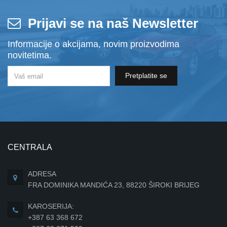
Prijavi se na naš Newsletter
Informacije o akcijama, novim proizvodima
novitetima.
Pretplatite se
CENTRALA
ADRESA
FRA DOMINIKA MANDIĆA 23, 88220 ŠIROKI BRIJEG
KAROSERIJA:
+387 63 368 672