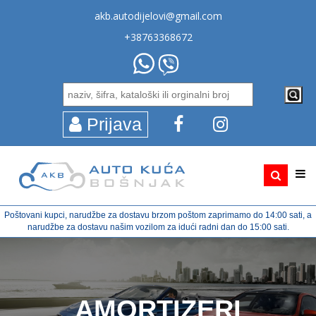
akb.autodijelovi@gmail.com
+38763368672
Prijava
Poštovani kupci, narudžbe za dostavu brzom poštom zaprimamo do 14:00 sati, a
narudžbe za dostavu našim vozilom za idući radni dan do 15:00 sati.
AMORTIZERI