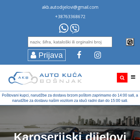
akb.autodijelovi@gmail.com
+38763368672
Prijava
Poštovani kupci, narudžbe za dostavu brzom poštom zaprimamo do 14:00 sati, a
narudžbe za dostavu našim vozilom za idući radni dan do 15:00 sati.
Karoserijski dijelovi