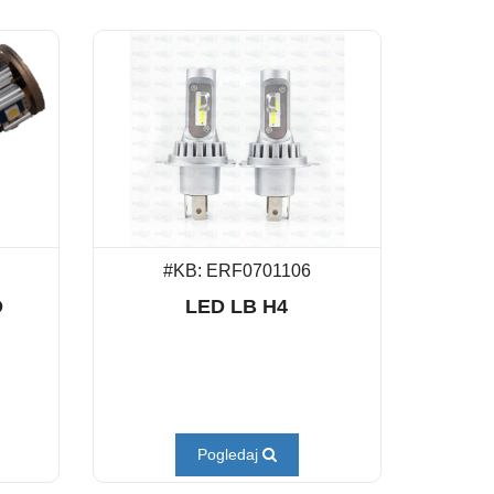
#KB: ERF0701106
D
LED LB H4
Pogledaj