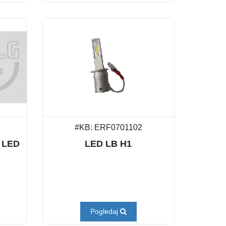
#KB: ERF0701102
 LED
LED LB H1
Pogledaj