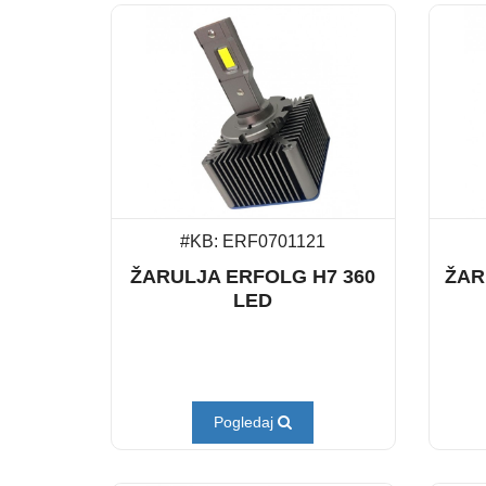
#KB: ERF0701121
ŽARULJA ERFOLG H7 360
ŽAR
LED
Pogledaj