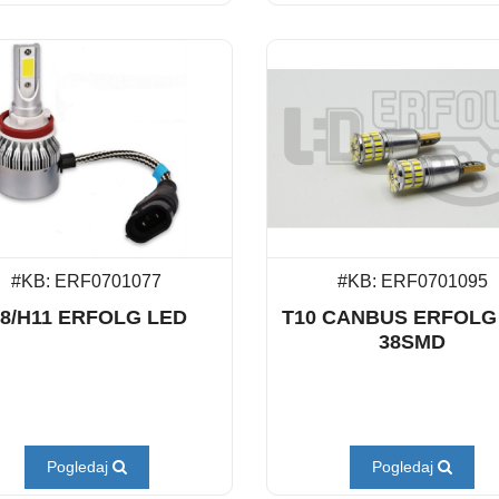
#KB: ERF0701077
#KB: ERF0701095
8/H11 ERFOLG LED
T10 CANBUS ERFOLG
38SMD
Pogledaj
Pogledaj