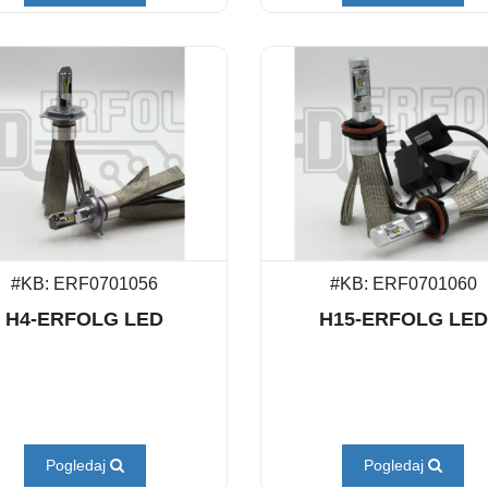
#KB: ERF0701056
#KB: ERF0701060
H4-ERFOLG LED
H15-ERFOLG LED
Pogledaj
Pogledaj