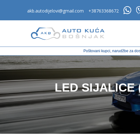
akb.autodijelovi@gmail.com
+38763368672
Poštovani kupci, narudžbe za dos
LED SIJALICE