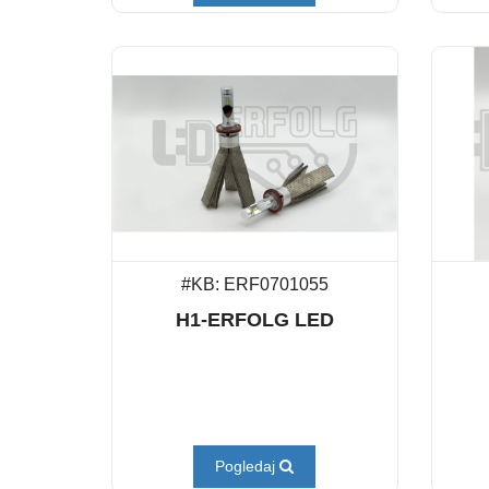
#KB: ERF0701055
H1-ERFOLG LED
Pogledaj