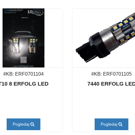
#KB: ERF0701104
#KB: ERF0701105
T10 8 ERFOLG LED
7440 ERFOLG LE
Pogledaj
Pogledaj