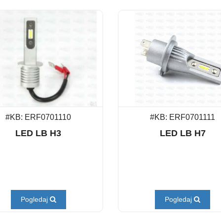
#KB: ERF0701110
#KB: ERF0701111
LED LB H3
LED LB H7
Pogledaj
Pogledaj