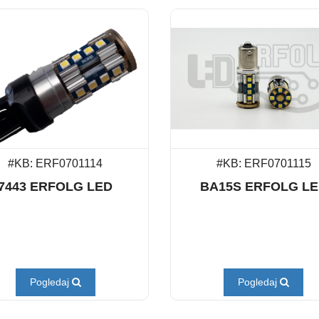
#KB: ERF0701114
#KB: ERF0701115
7443 ERFOLG LED
BA15S ERFOLG L
Pogledaj
Pogledaj