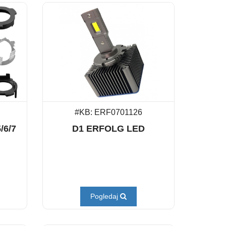
#KB: ERF0701126
/6/7
D1 ERFOLG LED
Pogledaj