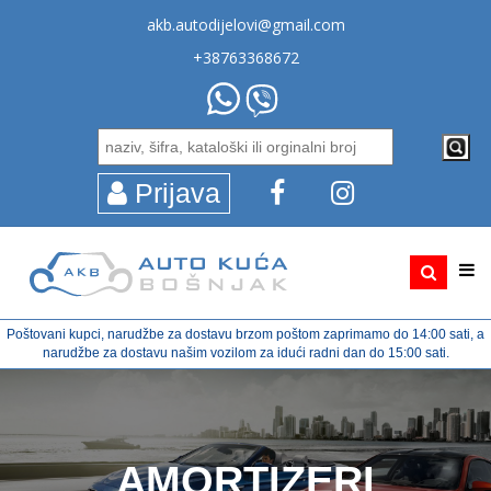
akb.autodijelovi@gmail.com
+38763368672
Prijava
Poštovani kupci, narudžbe za dostavu brzom poštom zaprimamo do 14:00 sati, a
narudžbe za dostavu našim vozilom za idući radni dan do 15:00 sati.
AMORTIZERI