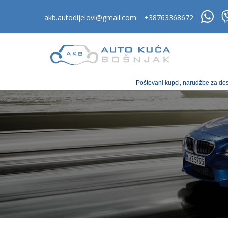
akb.autodijelovi@gmail.com
+38763368672
Poštovani kupci, narudžbe za dos