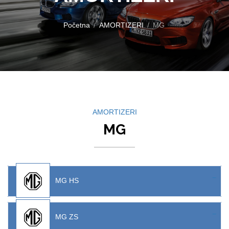
Početna
AMORTIZERI
MG
AMORTIZERI
MG
MG HS
MG ZS