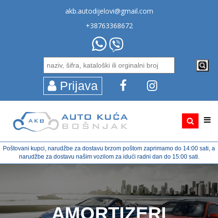
akb.autodijelovi@gmail.com
+38763368672
Prijava
Poštovani kupci, narudžbe za dostavu brzom poštom zaprimamo do 14:00 sati, a
narudžbe za dostavu našim vozilom za idući radni dan do 15:00 sati.
AMORTIZERI