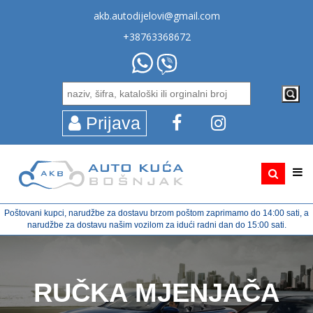
akb.autodijelovi@gmail.com
+38763368672
Prijava
Poštovani kupci, narudžbe za dostavu brzom poštom zaprimamo do 14:00 sati, a
narudžbe za dostavu našim vozilom za idući radni dan do 15:00 sati.
RUČKA MJENJAČA