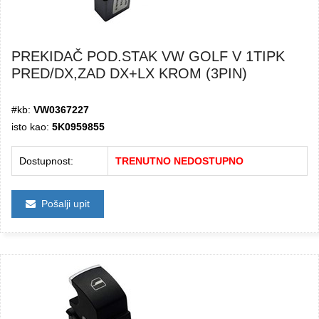
PREKIDAČ POD.STAK VW GOLF V 1TIPK
PRED/DX,ZAD DX+LX KROM (3PIN)
#kb:
VW0367227
isto kao:
5K0959855
Dostupnost:
TRENUTNO NEDOSTUPNO
Pošalji upit