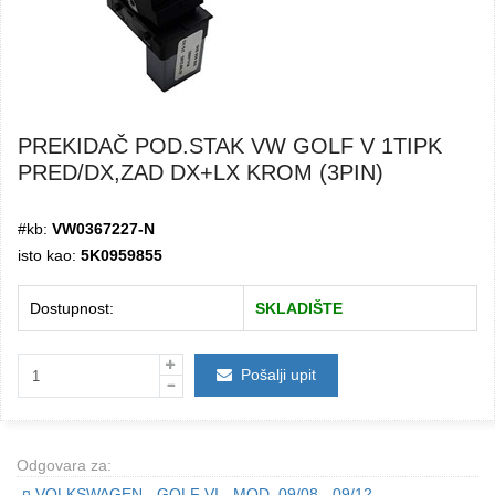
PREKIDAČ POD.STAK VW GOLF V 1TIPK
PRED/DX,ZAD DX+LX KROM (3PIN)
#kb:
VW0367227-N
isto kao:
5K0959855
Dostupnost:
SKLADIŠTE
Pošalji upit
Odgovara za:
¤
VOLKSWAGEN - GOLF VI - MOD. 09/08 - 09/12