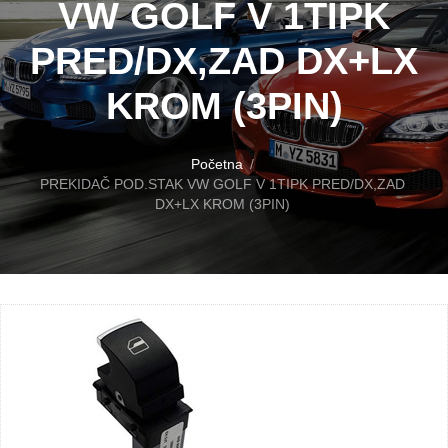
VW GOLF V 1TIPK
PRED/DX,ZAD DX+LX
KROM (3PIN)
Početna
PREKIDAČ POD.STAK VW GOLF V 1TIPK PRED/DX,ZAD
DX+LX KROM (3PIN)